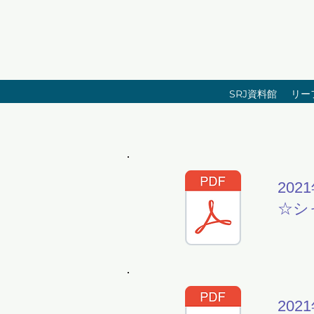
SRJ資料館
リー
202
☆シ
202