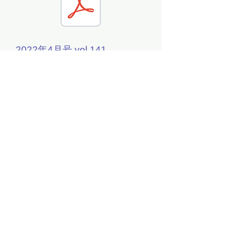
2022年4月号 vol.141
☆スキンケアの基本は洗顔！
アクアステラ クリーミィフ
ォーム
2022年3月号 vol.140
☆MGパワースでサビない体
を！