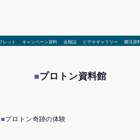
SRJ資料館
フレット
キャンペーン資料
会報誌
ビデオギャラリー
菌活資
プロトン資料館
■
■
プロトン奇跡の体験